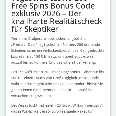
Free Spins Bonus Code
exklusiv 2026 – Der
knallharte Realitätscheck
für Skeptiker
Der erste Stolperstein bei jedem angeblichen
„Freispiel‑Deal“ liegt schon im Namen: 200 drehende
Scheiben scheinen verlockend, doch das Kleingedruckte
kostet meist 150 € Einsatz, um überhaupt etwas
auszahlen zu können. Und das ist erst der Anfang.
Bet365 wirft mit 30 % Einzahlungsbonus – aber nur bis
100 € – einen Hauch von Großzügigkeit in die Runde,
während das eigentliche Prinzip unverändert bleibt: Sie
geben Ihnen Geld, nehmen es zurück, sobald Sie
versuchen zu gewinnen.
LeoVegas lockt mit einem 25‑Euro „Willkommensgift“,
das in Wirklichkeit ein 5‑Euro Freispiele‑Paket für